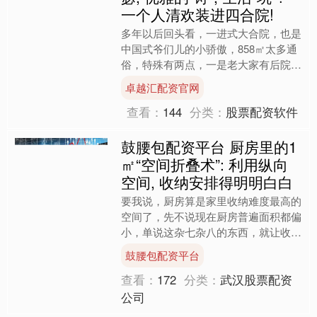
一个人清欢装进四合院!
多年以后回头看，一进式大合院，也是
中国式爷们儿的小骄傲，858㎡太多通
俗，特殊有两点，一是老大家有后院，
厨房有菜院小柴门！ 前者的传统的价
卓越汇配资官网
值，后者吃得上带露水的....
查看：
144
分类：
股票配资软件
鼓腰包配资平台 厨房里的1
㎡“空间折叠术”: 利用纵向
空间, 收纳安排得明明白白
要我说，厨房算是家里收纳难度最高的
空间了，先不说现在厨房普遍面积都偏
小，单说这杂七杂八的东西，就让收纳
难度大大提升。 但今天我要和大家聊
鼓腰包配资平台
的，却是另一种思路——将....
查看：
172
分类：
武汉股票配资
公司