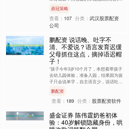
袭。 随着冬季的到来，气温逐渐降
鼎冠策略
低，各种呼吸道疾病和流行性....
查看：
107
分类：
武汉股票配资
公司
鹏配资 说话晚、吐字不
清、不爱说？语言发育迟缓
父母抓住这点，摘掉语迟帽
子！
“孩子今年3岁10个月了，本想着带孩子
去幼儿园体验，准备入园，结果因为孩
子只会说单字，自主语言少，说话吐字
也不清，表达不好，想要什么都不知道
鹏配资
说，结果人家园长就没....
查看：
189
分类：
股票配资软件
盛金证券 陈伟霆奶爸初体
验：40岁解锁隐藏身份，哄