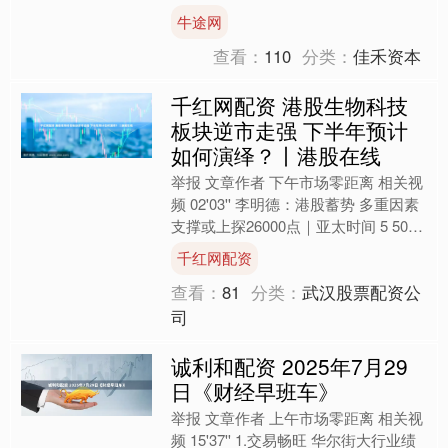
02'....
牛途网
查看：
110
分类：
佳禾资本
千红网配资 港股生物科技
板块逆市走强 下半年预计
如何演绎？丨港股在线
举报 文章作者 下午市场零距离 相关视
频 02'03'' 李明德：港股蓄势 多重因素
支撑或上探26000点｜亚太时间 5 50 3
小时前....
千红网配资
查看：
81
分类：
武汉股票配资公
司
诚利和配资 2025年7月29
日《财经早班车》
举报 文章作者 上午市场零距离 相关视
频 15'37'' 1.交易畅旺 华尔街大行业绩