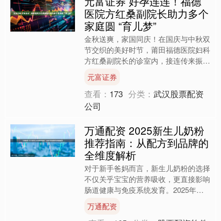
元富证券 好孕连连！福德
医院方红桑副院长助力多个
家庭圆 “育儿梦”
金秋送爽，家国同庆！在国庆与中秋双
节交织的美好时节，莆田福德医院妇科
方红桑副院长的诊室内，接连传来振奋
人心的“好孕喜讯”——三位宝妈顺利迎
元富证券
来健康宝宝，三位备孕妈....
查看：
173
分类：
武汉股票配资
公司
万通配资 2025新生儿奶粉
推荐指南：从配方到品牌的
全维度解析
对于新手爸妈而言，新生儿奶粉的选择
不仅关乎宝宝的营养吸收，更直接影响
肠道健康与免疫系统发育。2025年奶
粉市场迎来“精准配方”升级浪潮，乳铁
万通配资
蛋白、HMOs、天然....