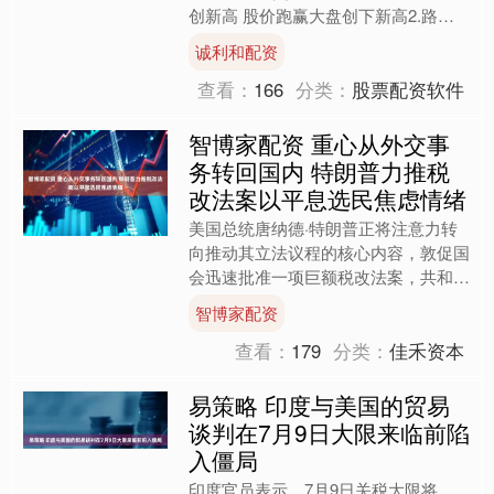
创新高 股价跑赢大盘创下新高2.路威
酩轩三季度业绩....
诚利和配资
查看：
166
分类：
股票配资软件
智博家配资 重心从外交事
务转回国内 特朗普力推税
改法案以平息选民焦虑情绪
美国总统唐纳德·特朗普正将注意力转
向推动其立法议程的核心内容，敦促国
会迅速批准一项巨额税改法案，共和党
人认为该法案将决定他们在中期选举中
智博家配资
的政治命运。 特朗普近期....
查看：
179
分类：
佳禾资本
易策略 印度与美国的贸易
谈判在7月9日大限来临前陷
入僵局
印度官员表示，7月9日关税大限将