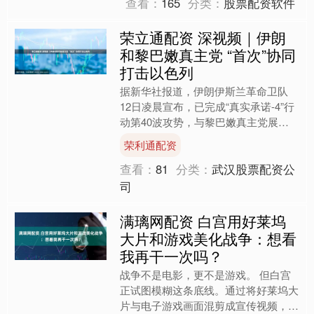
查看：
165
分类：
股票配资软件
荣立通配资 深视频｜伊朗
和黎巴嫩真主党 “首次”协同
打击以色列
据新华社报道，伊朗伊斯兰革命卫队
12日凌晨宣布，已完成“真实承诺-4”行
动第40波攻势，与黎巴嫩真主党展开
联合作战，打击以色列目标和位于中东
荣利通配资
地区的美军基地。以军....
查看：
81
分类：
武汉股票配资公
司
满璃网配资 白宫用好莱坞
大片和游戏美化战争：想看
我再干一次吗？
战争不是电影，更不是游戏。 但白宫
正试图模糊这条底线。通过将好莱坞大
片与电子游戏画面混剪成宣传视频，美