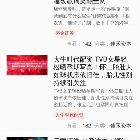
睡改歌词笑翻全网
烧烤聚餐时，范丞丞一句“你哄孩子睡
觉到底有什么秘诀”让陈伟霆瞬间耳根
发烫。他愣了片刻，放下手中的烤串低
声解释：“我把《LoveU2》剪成五个段
盛金证券
落，像音乐分级系统....
查看：
142
分类：
佳禾资本
大牛时代配资 TVB女星轻
松晒孕期写真！怀二胎肚大
如球状态依旧佳，胎儿性别
持续引关注
TVB女星轻松晒孕期写真！怀二胎肚大
如球状态依旧佳，胎儿性别持续引关注
说起近况，张宝儿那组孕照可真把朋友
圈刷了个遍。一袭裸色亮钻长裙外加羽
大牛时代配资
毛披肩，镜头里她半躺....
查看：
162
分类：
佳禾资本