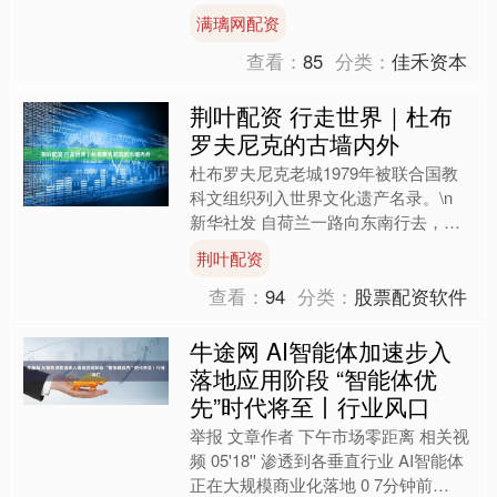
以对伊朗的军事打击被包装成了一
满璃网配资
场“美式正义”的视觉盛宴。 ....
查看：
85
分类：
佳禾资本
荆叶配资 行走世界｜杜布
罗夫尼克的古墙内外
杜布罗夫尼克老城1979年被联合国教
科文组织列入世界文化遗产名录。\n
新华社发 自荷兰一路向东南行去，气
候与景致悄然转变。进入克罗地亚，没
荆叶配资
有了西欧的凛冽萧瑟，....
查看：
94
分类：
股票配资软件
牛途网 AI智能体加速步入
落地应用阶段 “智能体优
先”时代将至丨行业风口
举报 文章作者 下午市场零距离 相关视
频 05'18'' 渗透到各垂直行业 AI智能体
正在大规模商业化落地 0 7分钟前