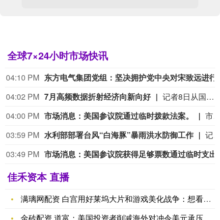
全球7×24小时市场快讯
04:10 PM
东方电气集团党组：坚决拥
04:02 PM
7月高频数据折射经济向新向好
记者8日从国家发展改革委国家信息中心了解到，7月份，多领域高频数据平稳向好，线下消费稳步增长，投资结构不断优化，市场资本主动布局新质生产力相关赛道，创新活力持续迸发。线下消费大数据显示，7月各类消费支付金额同比增长2.2%，增速比上月提高0.8个百分点。其中，家用电器与音像器材类支付金额同比增长8.5%，增速比上月提高10.9个百分点。反映中小商户经营状况的“收钱吧”实体商业活力指数升至81.9，较上月提高3.1%。（新华社）
04:00 PM
市场消息：美国参议院通过临时拨款法案。
市场消息：美国参议院通过临时拨款
03:59 PM
水利部部署台风“白海豚”暴雨洪水防御工作
记者8日从水利部获悉，水利部7日下午举行专题会商，分析研判今年第13号台风“白海豚”发展态势及影响，系统安排部署台风暴雨洪水防御工作。记者了解到，台风“白海豚”具有登陆强度大、携带水汽足、影响范围广、持续时间长等突出特点。受其影响，预报8月8日至16日，浙闽地区及太湖、长江、淮河、黄河、海河、辽河等流域部分河流将出现明显涨水过程，部分中小河流可
03:49 PM
市场消息：美国参议院获得足够票数
佳禾资本 直播
满璃网配资 白宫用好莱坞大片和游戏美化战争：想看我再干一次吗
金砖配资 道富：美国投资者削减海外对冲令美元承压