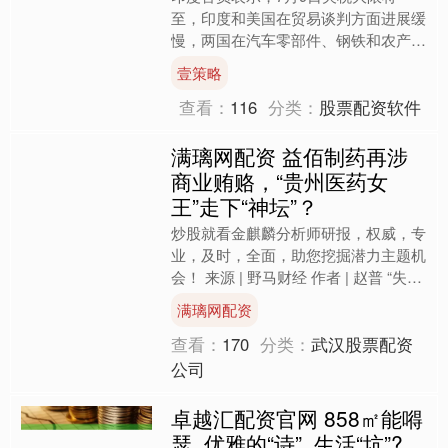
至，印度和美国在贸易谈判方面进展缓
慢，两国在汽车零部件、钢铁和农产品
进口关税等问题上存在分歧。 三名官
壹策略
员表示，印度希望美国收回定....
查看：
116
分类：
股票配资软件
满璃网配资 益佰制药再涉
商业贿赂，“贵州医药女
王”走下“神坛”？
炒股就看金麒麟分析师研报，权威，专
业，及时，全面，助您挖掘潜力主题机
会！ 来源 | 野马财经 作者 | 赵普 “失
信”药企还能继续卖药？ “贵州医药女
满璃网配资
王”窦啟玲....
查看：
170
分类：
武汉股票配资
公司
卓越汇配资官网 858㎡能嘚
瑟, 优雅的“诗”, 生活“坑”?