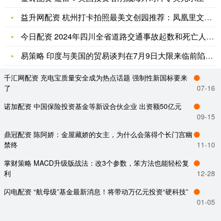
益升网配资 杭州打卡拍照最美文创园推荐：凤凰里文创园打造沉浸
今日配资 2024年四川全省道路交通事故起数和死亡人数 “双
易策略 印度与美国的贸易谈判在7月9日大限来临前陷入僵局
千汇网配资 充电宝质量安全成为热点话题 强制性新国标要来
了
07-16
诺加配资 中国保险投资基金等新设合伙企业 出资额50亿元
09-15
鼎冠配资 陈阿娇：金屋藏娇的女主，为什么会落得个长门宫幽
禁终
11-10
掌财策略 MACD升级版战法：改3个参数，笨方法也能轻松复
利
12-28
闪电配资 “航母级”基金最新消息！将带动万亿元投资“硬科技”
01-05